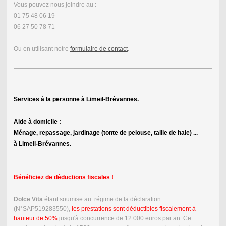
Vous pouvez nous joindre au :
01 75 48 06 19
06 27 50 78 71
Ou en utilisant notre
formulaire de contact
.
Services à la personne à Limeil-Brévannes.
Aide à domicile :
Ménage, repassage, jardinage (tonte de pelouse, taille de haie) ...
à Limeil-Brévannes.
Bénéficiez de déductions fiscales !
Dolce Vita
étant soumise au régime de la déclaration
(N°SAP519283550),
les prestations sont déductibles fiscalement à
hauteur de 50%
jusqu'à concurrence de 12 000 euros par an. Ce